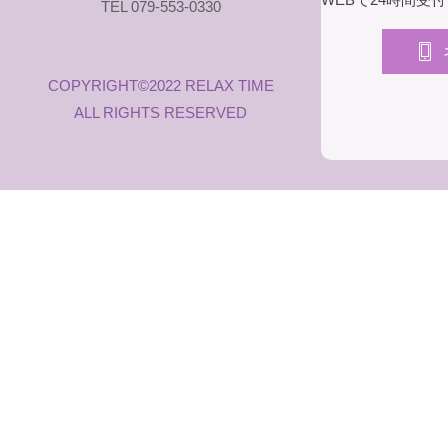
TEL 079-553-0330
COPYRIGHT©2022 RELAX TIME
ALL RIGHTS RESERVED