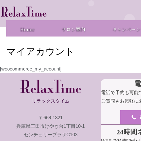
内
容
を
Home
サロン案内
キャンペーン
ス
キ
ッ
マイアカウント
プ
[woocommerce_my_account]
電話で予約も可能
ご質問もお気軽に
リラックスタイム
〒669-1321
兵庫県三田市けやき台1丁目10-1
24時
センチュリープラザC103
WEBで24時間受