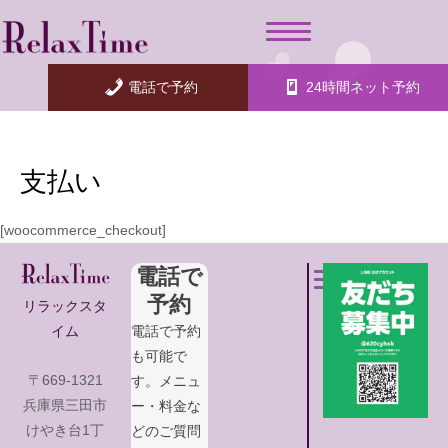
内
容
を
ス
電話で予約
24時間ネット予約
キ
ッ
プ
支払い
[woocommerce_checkout]
電話で
予約
リラックスタ
イム
電話で予約
も可能で
〒669-1321
す。メニュ
兵庫県三田市
ー・料金な
けやき台1丁
どのご質問