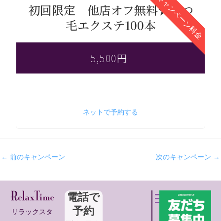
キャンペーン料金
初回限定 他店オフ無料★まつ
毛エクステ100本
5,500円
ネットで予約する
投
←
前のキャンペーン
次のキャンペーン
→
稿
ナ
ビ
電話で
ゲ
予約
リラックスタ
ー