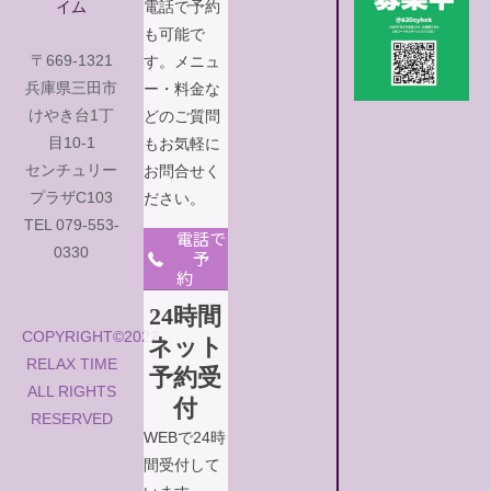
イム
電話で予約
シ
も可能で
ョ
〒669-1321
す。メニュ
ン
兵庫県三田市
ー・料金な
けやき台1丁
どのご質問
目10-1
もお気軽に
センチュリー
お問合せく
プラザC103
ださい。
TEL 079-553-
電話で
0330
予
約
24時間
COPYRIGHT©2022
ネット
RELAX TIME
予約受
ALL RIGHTS
付
RESERVED
WEBで24時
間受付して