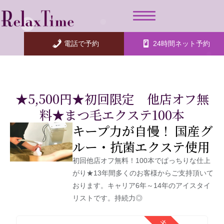
内
容
を
ス
電話で予約
24時間ネット予約
キ
ッ
プ
★5,500円★初回限定 他店オフ無
料★まつ毛エクステ100本
キープ力が自慢！ 国産グ
ルー・抗菌エクステ使用
初回他店オフ無料！100本でぱっちりな仕上
がり★13年間多くのお客様からご支持頂いて
おります。キャリア6年～14年のアイスタイ
リストです。持続力◎